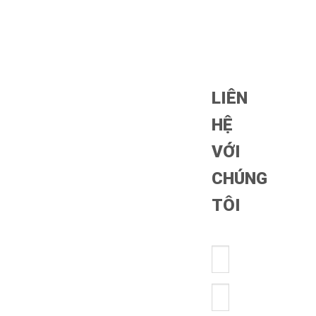
LIÊN
HỆ
VỚI
CHÚNG
TÔI