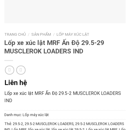
TRANG CHỦ
/
SẢN PHẨM
/
LỐP MÁY XÚC LẬT
Lốp xe xúc lật MRF Ấn Độ 29.5-29
MUSCLEROK LOADERS IND
Liên hệ
Lốp xe xúc lật MRF Ấn Độ 29.5-2 MUSCLEROK LOADERS
IND
Danh mục:
Lốp máy xúc lật
Thẻ:
29.5-2
,
29.5-2 MUSCLEROK LOADERS
,
29.5-2 MUSCLEROK LOADERS
IND
,
Lốp MRF
,
lốp xe xúc lật
,
lốp xe xúc lật 29.5-2
,
Lốp xe xúc lật MRF
,
Lốp