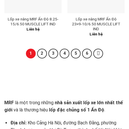
Lốp xe nâng MRF Ấn Độ 8.25-
Lốp xe nâng MRF Ấn Độ
15/6.50 MUSCLE LIFT IND
23×9-10/6.50 MUSCLE LIFT
IND
Liên hệ
Liên hệ
1
2
3
4
5
6
MRF
là một trong những
nhà sản xuất lốp xe lớn nhất thế
giới
và là thương hiệu
lốp đặc chủng số 1 Ấn Độ
.
Địa chỉ:
Kho Cảng Hà Nội, đường Bạch Đằng, phường