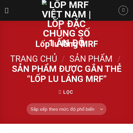
Skip
to
content
Lốp lu láng MRF
TRANG CHỦ
/
SẢN PHẨM
/
SẢN PHẨM ĐƯỢC GẮN THẺ
“LỐP LU LÁNG MRF”
LỌC