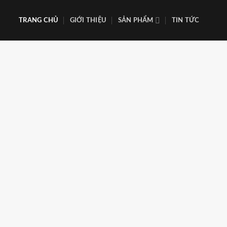
Skip
to
TRANG CHỦ
GIỚI THIỆU
SẢN PHẨM
TIN TỨC
content