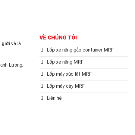
VỀ CHÚNG TÔI
 giới
và là
Lốp xe nâng gắp container MRF
Lốp xe nâng MRF
anh Lương,
Lốp máy xúc lật MRF
Lốp máy cày MRF
Liên hệ