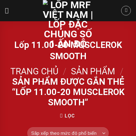
Skip
to
content
Lốp 11.00-20 MUSCLEROK
SMOOTH
TRANG CHỦ
/
SẢN PHẨM
/
SẢN PHẨM ĐƯỢC GẮN THẺ
“LỐP 11.00-20 MUSCLEROK
SMOOTH”
LỌC