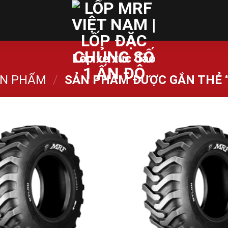
Lốp xe xúc đào
N PHẨM
/
SẢN PHẨM ĐƯỢC GẮN THẺ “