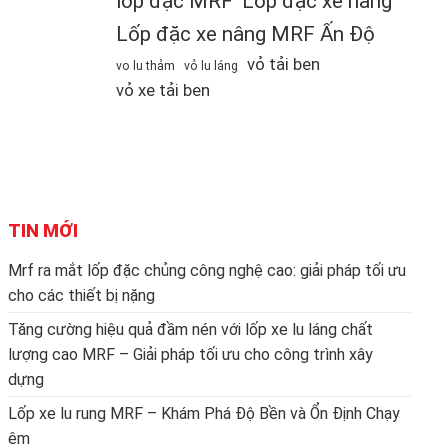
lốp đặc MRF
Lốp đặc xe nâng
Lốp đặc xe nâng MRF Ấn Độ
vỏ tải ben
vo lu thảm
vỏ lu láng
vỏ xe tải ben
TIN MỚI
Mrf ra mắt lốp đặc chủng công nghệ cao: giải pháp tối ưu
cho các thiết bị nặng
Tăng cường hiệu quả đầm nén với lốp xe lu láng chất
lượng cao MRF – Giải pháp tối ưu cho công trình xây
dựng
Lốp xe lu rung MRF – Khám Phá Độ Bền và Ổn Định Chạy
êm