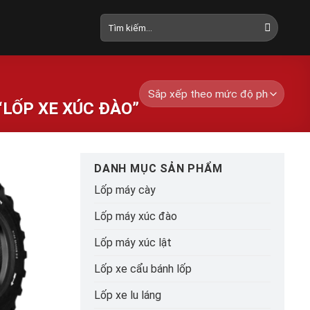
Tìm
kiếm:
LỐP XE XÚC ĐÀO”
DANH MỤC SẢN PHẨM
Lốp máy cày
Lốp máy xúc đào
Lốp máy xúc lật
Lốp xe cẩu bánh lốp
Lốp xe lu láng