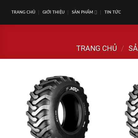
Skip
to
TRANG CHỦ
GIỚI THIỆU
SẢN PHẨM
TIN TỨC
content
TRANG CHỦ
/
SẢ