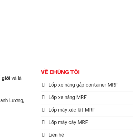
VỀ CHÚNG TÔI
 giới
và là
Lốp xe nâng gắp container MRF
Lốp xe nâng MRF
anh Lương,
Lốp máy xúc lật MRF
Lốp máy cày MRF
Liên hệ