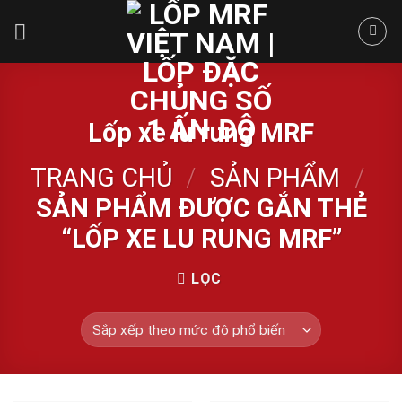
Skip
to
content
Lốp xe lu rung MRF
TRANG CHỦ
/
SẢN PHẨM
/
SẢN PHẨM ĐƯỢC GẮN THẺ
“LỐP XE LU RUNG MRF”
LỌC