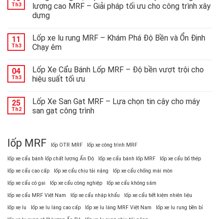
mắt
Th3
lượng cao MRF – Giải pháp tối ưu cho công trình xây
lốp
dựng
đặc
chủng
công
Lốp xe lu rung MRF – Khám Phá Độ Bền và Ổn Định
11
nghệ
Th3
Chạy êm
cao:
giải
Lốp Xe Cẩu Bánh Lốp MRF – Độ bền vượt trội cho
pháp
04
tối
Th3
hiệu suất tối ưu
ưu
cho
Lốp Xe San Gạt MRF – Lựa chọn tin cậy cho máy
25
các
Th2
san gạt công trình
thiết
bị
nặng
lốp MRF
lốp OTR MRF
lốp xe công trình MRF
lốp xe cẩu bánh lốp chất lượng Ấn Độ
lốp xe cẩu bánh lốp MRF
lốp xe cẩu bố thép
lốp xe cẩu cao cấp
lốp xe cẩu chịu tải nặng
lốp xe cẩu chống mài mòn
lốp xe cẩu có gai
lốp xe cẩu công nghiệp
lốp xe cẩu không săm
lốp xe cẩu MRF Việt Nam
lốp xe cẩu nhập khẩu
lốp xe cẩu tiết kiệm nhiên liệu
lốp xe lu
lốp xe lu láng cao cấp
lốp xe lu láng MRF Việt Nam
lốp xe lu rung bền bỉ