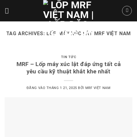
Skip
to
content
TAG ARCHIVES:
LỐP MÁY XÚC LẬT MRF VIỆT NAM
TIN TỨC
MRF – Lốp máy xúc lật đáp ứng tất cả
yêu cầu kỹ thuật khắt khe nhất
ĐĂNG VÀO
THÁNG 1 21, 2025
BỞI
MRF VIỆT NAM