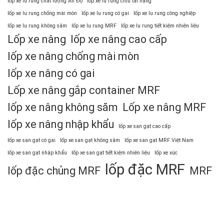
lốp xe lu rung chất lượng Ấn Độ
lốp xe lu rung chịu tải nặng
lốp xe lu rung chống mài mòn
lốp xe lu rung có gai
lốp xe lu rung công nghiệp
lốp xe lu rung không săm
lốp xe lu rung MRF
lốp xe lu rung tiết kiệm nhiên liệu
Lốp xe nâng
lốp xe nâng cao cấp
lốp xe nâng chống mài mòn
lốp xe nâng có gai
Lốp xe nâng gắp container MRF
lốp xe nâng không săm
Lốp xe nâng MRF
lốp xe nâng nhập khẩu
lốp xe san gạt cao cấp
lốp xe san gạt có gai
lốp xe san gạt không săm
lốp xe san gạt MRF Việt Nam
lốp xe san gạt nhập khẩu
lốp xe san gạt tiết kiệm nhiên liệu
lốp xe xúc
lốp đặc MRF
lốp đặc chủng MRF
MRF