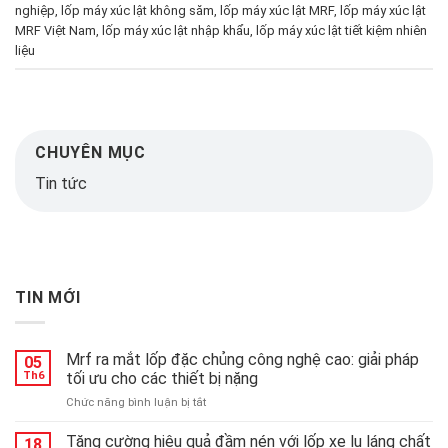
nghiệp
,
lốp máy xúc lật không săm
,
lốp máy xúc lật MRF
,
lốp máy xúc lật
MRF Việt Nam
,
lốp máy xúc lật nhập khẩu
,
lốp máy xúc lật tiết kiệm nhiên
liệu
CHUYÊN MỤC
Tin tức
TIN MỚI
Mrf ra mắt lốp đặc chủng công nghệ cao: giải pháp
05
Th6
tối ưu cho các thiết bị nặng
ở
Chức năng bình luận bị tắt
Mrf
ra
Tăng cường hiệu quả đầm nén với lốp xe lu láng chất
18