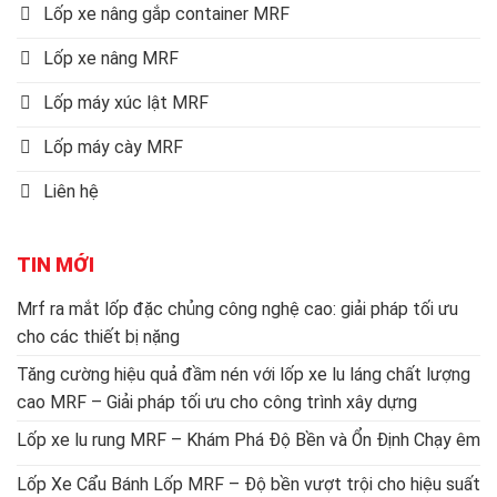
Lốp xe nâng gắp container MRF
Lốp xe nâng MRF
Lốp máy xúc lật MRF
Lốp máy cày MRF
Liên hệ
TIN MỚI
Mrf ra mắt lốp đặc chủng công nghệ cao: giải pháp tối ưu
cho các thiết bị nặng
Tăng cường hiệu quả đầm nén với lốp xe lu láng chất lượng
cao MRF – Giải pháp tối ưu cho công trình xây dựng
Lốp xe lu rung MRF – Khám Phá Độ Bền và Ổn Định Chạy êm
Lốp Xe Cẩu Bánh Lốp MRF – Độ bền vượt trội cho hiệu suất