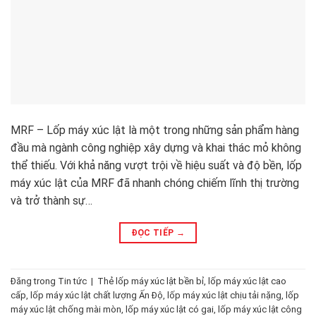
MRF – Lốp máy xúc lật là một trong những sản phẩm hàng
đầu mà ngành công nghiệp xây dựng và khai thác mỏ không
thể thiếu. Với khả năng vượt trội về hiệu suất và độ bền, lốp
máy xúc lật của MRF đã nhanh chóng chiếm lĩnh thị trường
và trở thành sự…
ĐỌC TIẾP
→
Đăng trong
Tin tức
|
Thẻ
lốp máy xúc lật bền bỉ
,
lốp máy xúc lật cao
cấp
,
lốp máy xúc lật chất lượng Ấn Độ
,
lốp máy xúc lật chịu tải nặng
,
lốp
máy xúc lật chống mài mòn
,
lốp máy xúc lật có gai
,
lốp máy xúc lật công