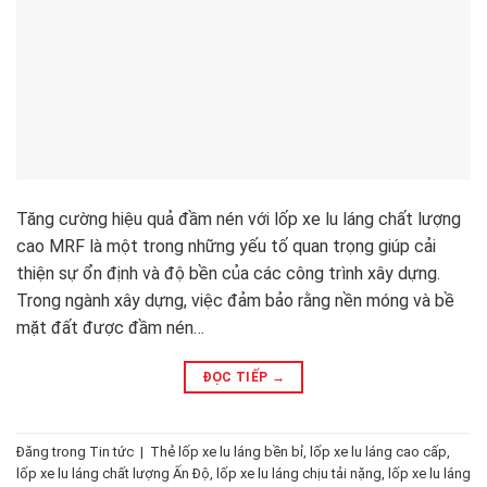
Tăng cường hiệu quả đầm nén với lốp xe lu láng chất lượng
cao MRF là một trong những yếu tố quan trọng giúp cải
thiện sự ổn định và độ bền của các công trình xây dựng.
Trong ngành xây dựng, việc đảm bảo rằng nền móng và bề
mặt đất được đầm nén…
ĐỌC TIẾP
→
Đăng trong
Tin tức
|
Thẻ
lốp xe lu láng bền bỉ
,
lốp xe lu láng cao cấp
,
lốp xe lu láng chất lượng Ấn Độ
,
lốp xe lu láng chịu tải nặng
,
lốp xe lu láng