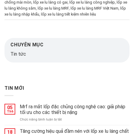
chống mài mòn
,
lốp xe lu láng có gai
,
lốp xe lu láng công nghiệp
,
lốp xe
lu láng không săm
,
lốp xe lu láng MRF
,
lốp xe lu láng MRF Việt Nam
,
lốp
xe lu láng nhập khẩu
,
lốp xe lu láng tiết kiệm nhiên liệu
CHUYÊN MỤC
Tin tức
TIN MỚI
Mrf ra mắt lốp đặc chủng công nghệ cao: giải pháp
05
Th6
tối ưu cho các thiết bị nặng
ở
Chức năng bình luận bị tắt
Mrf
ra
Tăng cường hiệu quả đầm nén với lốp xe lu láng chất
18