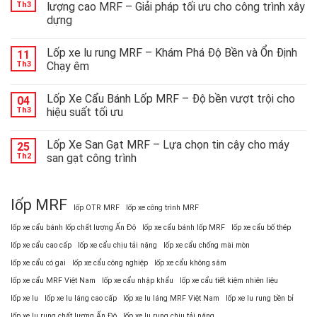
mắt
Th3
lượng cao MRF – Giải pháp tối ưu cho công trình xây
lốp
dựng
đặc
chủng
công
Lốp xe lu rung MRF – Khám Phá Độ Bền và Ổn Định
11
nghệ
Th3
Chạy êm
cao:
giải
Lốp Xe Cẩu Bánh Lốp MRF – Độ bền vượt trội cho
pháp
04
tối
Th3
hiệu suất tối ưu
ưu
cho
Lốp Xe San Gạt MRF – Lựa chọn tin cậy cho máy
25
các
Th2
san gạt công trình
thiết
bị
nặng
lốp MRF
lốp OTR MRF
lốp xe công trình MRF
lốp xe cẩu bánh lốp chất lượng Ấn Độ
lốp xe cẩu bánh lốp MRF
lốp xe cẩu bố thép
lốp xe cẩu cao cấp
lốp xe cẩu chịu tải nặng
lốp xe cẩu chống mài mòn
lốp xe cẩu có gai
lốp xe cẩu công nghiệp
lốp xe cẩu không săm
lốp xe cẩu MRF Việt Nam
lốp xe cẩu nhập khẩu
lốp xe cẩu tiết kiệm nhiên liệu
lốp xe lu
lốp xe lu láng cao cấp
lốp xe lu láng MRF Việt Nam
lốp xe lu rung bền bỉ
lốp xe lu rung chất lượng Ấn Độ
lốp xe lu rung chịu tải nặng