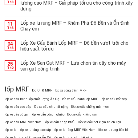
mắt
Th3
lượng cao MRF – Giải pháp tối ưu cho công trình xây
lốp
dựng
đặc
chủng
công
Lốp xe lu rung MRF – Khám Phá Độ Bền và Ổn Định
11
nghệ
Th3
Chạy êm
cao:
giải
Lốp Xe Cẩu Bánh Lốp MRF – Độ bền vượt trội cho
pháp
04
tối
Th3
hiệu suất tối ưu
ưu
cho
Lốp Xe San Gạt MRF – Lựa chọn tin cậy cho máy
25
các
Th2
san gạt công trình
thiết
bị
nặng
lốp MRF
lốp OTR MRF
lốp xe công trình MRF
lốp xe cẩu bánh lốp chất lượng Ấn Độ
lốp xe cẩu bánh lốp MRF
lốp xe cẩu bố thép
lốp xe cẩu cao cấp
lốp xe cẩu chịu tải nặng
lốp xe cẩu chống mài mòn
lốp xe cẩu có gai
lốp xe cẩu công nghiệp
lốp xe cẩu không săm
lốp xe cẩu MRF Việt Nam
lốp xe cẩu nhập khẩu
lốp xe cẩu tiết kiệm nhiên liệu
lốp xe lu
lốp xe lu láng cao cấp
lốp xe lu láng MRF Việt Nam
lốp xe lu rung bền bỉ
lốp xe lu rung chất lượng Ấn Độ
lốp xe lu rung chịu tải nặng