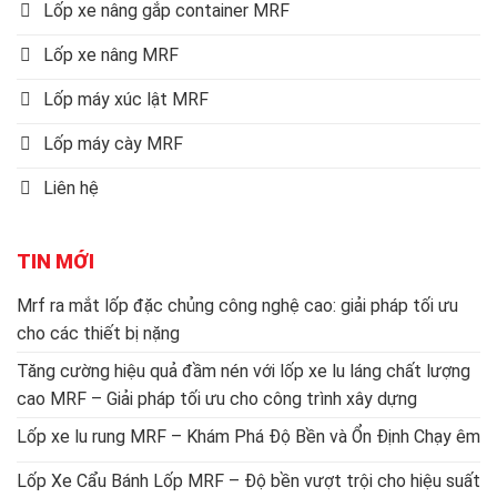
Lốp xe nâng gắp container MRF
Lốp xe nâng MRF
Lốp máy xúc lật MRF
Lốp máy cày MRF
Liên hệ
TIN MỚI
Mrf ra mắt lốp đặc chủng công nghệ cao: giải pháp tối ưu
cho các thiết bị nặng
Tăng cường hiệu quả đầm nén với lốp xe lu láng chất lượng
cao MRF – Giải pháp tối ưu cho công trình xây dựng
Lốp xe lu rung MRF – Khám Phá Độ Bền và Ổn Định Chạy êm
Lốp Xe Cẩu Bánh Lốp MRF – Độ bền vượt trội cho hiệu suất