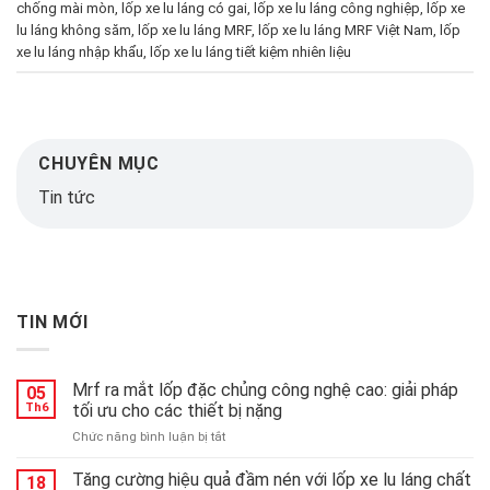
chống mài mòn
,
lốp xe lu láng có gai
,
lốp xe lu láng công nghiệp
,
lốp xe
lu láng không săm
,
lốp xe lu láng MRF
,
lốp xe lu láng MRF Việt Nam
,
lốp
xe lu láng nhập khẩu
,
lốp xe lu láng tiết kiệm nhiên liệu
CHUYÊN MỤC
Tin tức
TIN MỚI
Mrf ra mắt lốp đặc chủng công nghệ cao: giải pháp
05
Th6
tối ưu cho các thiết bị nặng
ở
Chức năng bình luận bị tắt
Mrf
ra
Tăng cường hiệu quả đầm nén với lốp xe lu láng chất
18