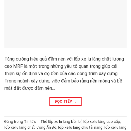
Tăng cường hiệu quả đầm nén với lốp xe lu láng chất lượng
cao MRF là một trong những yếu tố quan trọng giúp cải
thiện sự ổn định và độ bền của các công trình xây dựng.
Trong ngành xây dựng, việc đảm bảo rằng nền móng và bề
mặt đất được đầm nén…
ĐỌC TIẾP
→
Đăng trong
Tin tức
|
Thẻ
lốp xe lu láng bền bỉ
,
lốp xe lu láng cao cấp
,
lốp xe lu láng chất lượng Ấn Độ
,
lốp xe lu láng chịu tải nặng
,
lốp xe lu láng