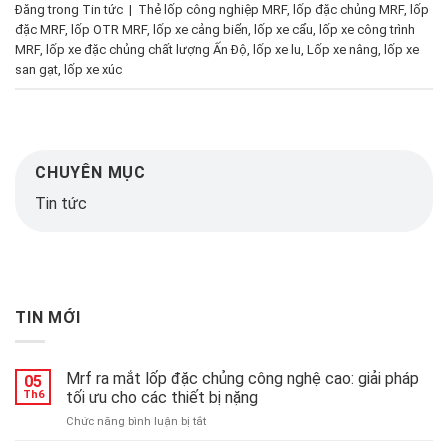
Đăng trong
Tin tức
|
Thẻ
lốp công nghiệp MRF
,
lốp đặc chủng MRF
,
lốp
đặc MRF
,
lốp OTR MRF
,
lốp xe cảng biển
,
lốp xe cẩu
,
lốp xe công trình
MRF
,
lốp xe đặc chủng chất lượng Ấn Độ
,
lốp xe lu
,
Lốp xe nâng
,
lốp xe
san gạt
,
lốp xe xúc
CHUYÊN MỤC
Tin tức
TIN MỚI
Mrf ra mắt lốp đặc chủng công nghệ cao: giải pháp
05
Th6
tối ưu cho các thiết bị nặng
ở
Chức năng bình luận bị tắt
Mrf