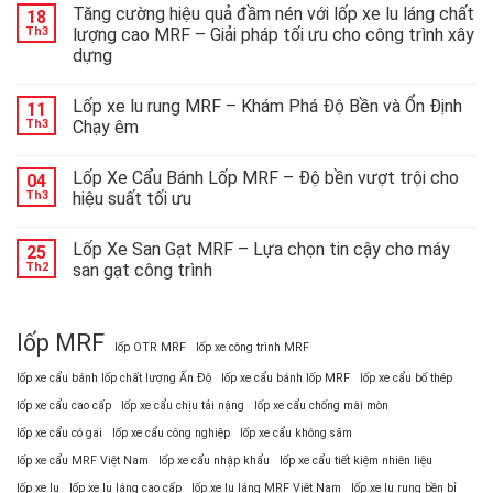
ra
Tăng cường hiệu quả đầm nén với lốp xe lu láng chất
18
mắt
Th3
lượng cao MRF – Giải pháp tối ưu cho công trình xây
lốp
dựng
đặc
chủng
công
Lốp xe lu rung MRF – Khám Phá Độ Bền và Ổn Định
11
nghệ
Th3
Chạy êm
cao:
giải
Lốp Xe Cẩu Bánh Lốp MRF – Độ bền vượt trội cho
pháp
04
tối
Th3
hiệu suất tối ưu
ưu
cho
Lốp Xe San Gạt MRF – Lựa chọn tin cậy cho máy
25
các
Th2
san gạt công trình
thiết
bị
nặng
lốp MRF
lốp OTR MRF
lốp xe công trình MRF
lốp xe cẩu bánh lốp chất lượng Ấn Độ
lốp xe cẩu bánh lốp MRF
lốp xe cẩu bố thép
lốp xe cẩu cao cấp
lốp xe cẩu chịu tải nặng
lốp xe cẩu chống mài mòn
lốp xe cẩu có gai
lốp xe cẩu công nghiệp
lốp xe cẩu không săm
lốp xe cẩu MRF Việt Nam
lốp xe cẩu nhập khẩu
lốp xe cẩu tiết kiệm nhiên liệu
lốp xe lu
lốp xe lu láng cao cấp
lốp xe lu láng MRF Việt Nam
lốp xe lu rung bền bỉ