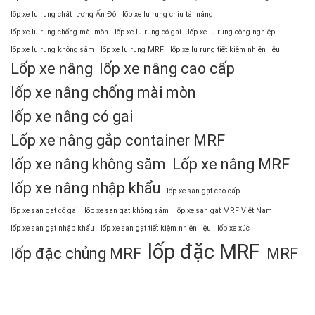
lốp xe lu rung chất lượng Ấn Độ
lốp xe lu rung chịu tải nặng
lốp xe lu rung chống mài mòn
lốp xe lu rung có gai
lốp xe lu rung công nghiệp
lốp xe lu rung không săm
lốp xe lu rung MRF
lốp xe lu rung tiết kiệm nhiên liệu
Lốp xe nâng
lốp xe nâng cao cấp
lốp xe nâng chống mài mòn
lốp xe nâng có gai
Lốp xe nâng gắp container MRF
lốp xe nâng không săm
Lốp xe nâng MRF
lốp xe nâng nhập khẩu
lốp xe san gạt cao cấp
lốp xe san gạt có gai
lốp xe san gạt không săm
lốp xe san gạt MRF Việt Nam
lốp xe san gạt nhập khẩu
lốp xe san gạt tiết kiệm nhiên liệu
lốp xe xúc
lốp đặc MRF
lốp đặc chủng MRF
MRF