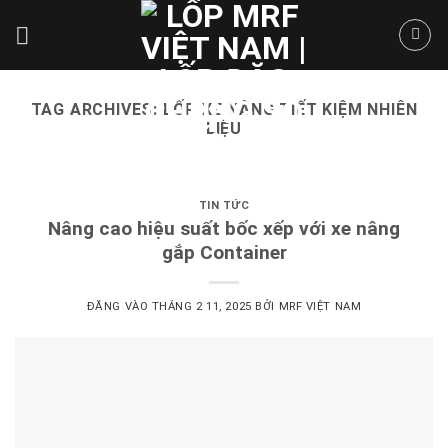
Skip
to
content
TAG ARCHIVES:
LỐP XE NÂNG TIẾT KIỆM NHIÊN
LIỆU
TIN TỨC
Nâng cao hiệu suất bốc xếp với xe nâng
gắp Container
ĐĂNG VÀO
THÁNG 2 11, 2025
BỞI
MRF VIỆT NAM