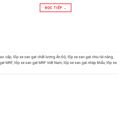
ĐỌC TIẾP
→
cao cấp
,
lốp xe san gạt chất lượng Ấn Độ
,
lốp xe san gạt chịu tải nặng
,
 gạt MRF
,
lốp xe san gạt MRF Việt Nam
,
lốp xe san gạt nhập khẩu
,
lốp xe