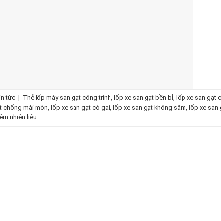
in tức
|
Thẻ
lốp máy san gạt công trình
,
lốp xe san gạt bền bỉ
,
lốp xe san gạt 
ạt chống mài mòn
,
lốp xe san gạt có gai
,
lốp xe san gạt không săm
,
lốp xe san
iệm nhiên liệu