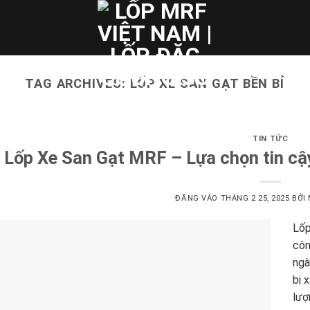
TAG ARCHIVES:
LỐP XE SAN GẠT BỀN BỈ
TIN TỨC
Lốp Xe San Gạt MRF – Lựa chọn tin cậ
ĐĂNG VÀO
THÁNG 2 25, 2025
BỞI
Lốp
côn
ngà
bị 
lượ