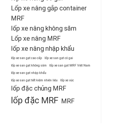
Lốp xe nâng gắp container
MRF
lốp xe nâng không săm
Lốp xe nâng MRF
lốp xe nâng nhập khẩu
lốp xe san gạt cao cấp
lốp xe san gạt có gai
lốp xe san gạt không săm
lốp xe san gạt MRF Việt Nam
lốp xe san gạt nhập khẩu
lốp xe san gạt tiết kiệm nhiên liệu
lốp xe xúc
lốp đặc chủng MRF
lốp đặc MRF
MRF