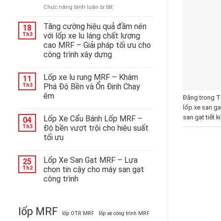
ở
Chức năng bình luận bị tắt
Mrf
ra
Tăng cường hiệu quả đầm nén
18
mắt
Th3
với lốp xe lu láng chất lượng
lốp
cao MRF – Giải pháp tối ưu cho
đặc
công trình xây dựng
chủng
công
nghệ
Lốp xe lu rung MRF – Khám
11
cao:
Th3
Phá Độ Bền và Ổn Định Chạy
giải
êm
Đăng trong
T
pháp
lốp xe san g
tối
ưu
san gạt tiết k
Lốp Xe Cẩu Bánh Lốp MRF –
04
cho
Th3
Độ bền vượt trội cho hiệu suất
các
tối ưu
thiết
bị
nặng
Lốp Xe San Gạt MRF – Lựa
25
Th2
chọn tin cậy cho máy san gạt
công trình
lốp MRF
lốp OTR MRF
lốp xe công trình MRF