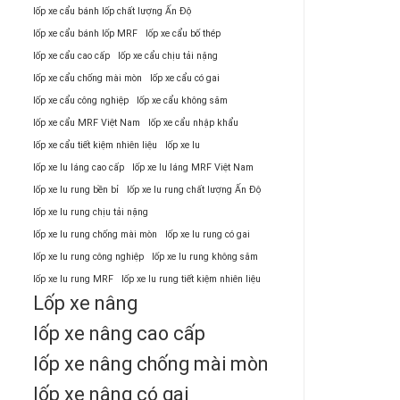
lốp xe cẩu bánh lốp chất lượng Ấn Độ
lốp xe cẩu bánh lốp MRF
lốp xe cẩu bố thép
lốp xe cẩu cao cấp
lốp xe cẩu chịu tải nặng
lốp xe cẩu chống mài mòn
lốp xe cẩu có gai
lốp xe cẩu công nghiệp
lốp xe cẩu không săm
lốp xe cẩu MRF Việt Nam
lốp xe cẩu nhập khẩu
lốp xe cẩu tiết kiệm nhiên liệu
lốp xe lu
lốp xe lu láng cao cấp
lốp xe lu láng MRF Việt Nam
lốp xe lu rung bền bỉ
lốp xe lu rung chất lượng Ấn Độ
lốp xe lu rung chịu tải nặng
lốp xe lu rung chống mài mòn
lốp xe lu rung có gai
lốp xe lu rung công nghiệp
lốp xe lu rung không săm
lốp xe lu rung MRF
lốp xe lu rung tiết kiệm nhiên liệu
Lốp xe nâng
lốp xe nâng cao cấp
lốp xe nâng chống mài mòn
lốp xe nâng có gai