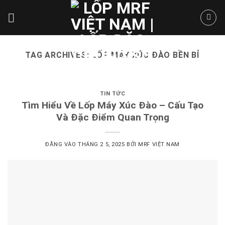
Skip
to
content
TAG ARCHIVES:
LỐP MÁY XÚC ĐÀO BỀN BỈ
TIN TỨC
Tìm Hiểu Về Lốp Máy Xúc Đào – Cấu Tạo
Và Đặc Điểm Quan Trọng
ĐĂNG VÀO
THÁNG 2 5, 2025
BỞI
MRF VIỆT NAM