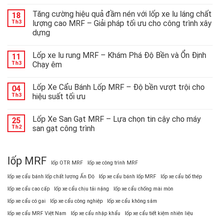
Mrf
ra
Tăng cường hiệu quả đầm nén với lốp xe lu láng chất
18
mắt
Th3
lượng cao MRF – Giải pháp tối ưu cho công trình xây
lốp
dựng
đặc
chủng
công
Lốp xe lu rung MRF – Khám Phá Độ Bền và Ổn Định
11
nghệ
Th3
Chạy êm
cao:
giải
Lốp Xe Cẩu Bánh Lốp MRF – Độ bền vượt trội cho
pháp
04
tối
Th3
hiệu suất tối ưu
ưu
cho
Lốp Xe San Gạt MRF – Lựa chọn tin cậy cho máy
25
các
Th2
san gạt công trình
thiết
bị
nặng
lốp MRF
lốp OTR MRF
lốp xe công trình MRF
lốp xe cẩu bánh lốp chất lượng Ấn Độ
lốp xe cẩu bánh lốp MRF
lốp xe cẩu bố thép
lốp xe cẩu cao cấp
lốp xe cẩu chịu tải nặng
lốp xe cẩu chống mài mòn
lốp xe cẩu có gai
lốp xe cẩu công nghiệp
lốp xe cẩu không săm
lốp xe cẩu MRF Việt Nam
lốp xe cẩu nhập khẩu
lốp xe cẩu tiết kiệm nhiên liệu