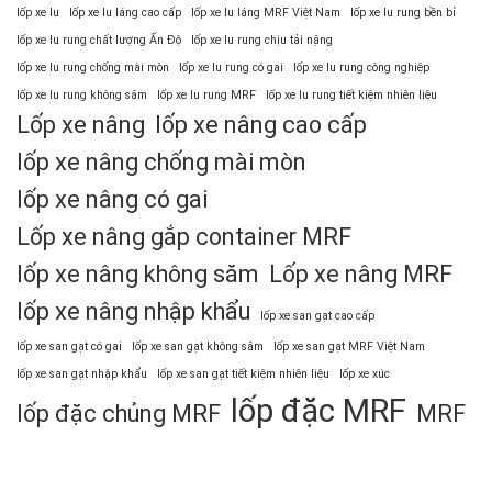
lốp xe lu
lốp xe lu láng cao cấp
lốp xe lu láng MRF Việt Nam
lốp xe lu rung bền bỉ
lốp xe lu rung chất lượng Ấn Độ
lốp xe lu rung chịu tải nặng
lốp xe lu rung chống mài mòn
lốp xe lu rung có gai
lốp xe lu rung công nghiệp
lốp xe lu rung không săm
lốp xe lu rung MRF
lốp xe lu rung tiết kiệm nhiên liệu
Lốp xe nâng
lốp xe nâng cao cấp
lốp xe nâng chống mài mòn
lốp xe nâng có gai
Lốp xe nâng gắp container MRF
lốp xe nâng không săm
Lốp xe nâng MRF
lốp xe nâng nhập khẩu
lốp xe san gạt cao cấp
lốp xe san gạt có gai
lốp xe san gạt không săm
lốp xe san gạt MRF Việt Nam
lốp xe san gạt nhập khẩu
lốp xe san gạt tiết kiệm nhiên liệu
lốp xe xúc
lốp đặc MRF
lốp đặc chủng MRF
MRF