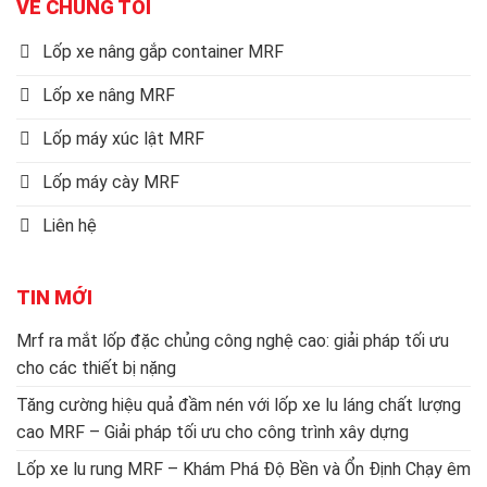
VỀ CHÚNG TÔI
Lốp xe nâng gắp container MRF
Lốp xe nâng MRF
Lốp máy xúc lật MRF
Lốp máy cày MRF
Liên hệ
TIN MỚI
Mrf ra mắt lốp đặc chủng công nghệ cao: giải pháp tối ưu
cho các thiết bị nặng
Tăng cường hiệu quả đầm nén với lốp xe lu láng chất lượng
cao MRF – Giải pháp tối ưu cho công trình xây dựng
Lốp xe lu rung MRF – Khám Phá Độ Bền và Ổn Định Chạy êm