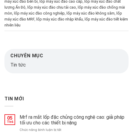
máy xúc đào bền bỉ
,
lốp máy xúc đào cao cấp
,
lốp máy xúc đào chất
lượng Ấn Độ
,
lốp máy xúc đào chịu tải cao
,
lốp máy xúc đào chống mài
mòn
,
lốp máy xúc đào công nghiệp
,
lốp máy xúc đào không săm
,
lốp
máy xúc đào MRF
,
lốp máy xúc đào nhập khẩu
,
lốp máy xúc đào tiết kiệm
nhiên liệu
CHUYÊN MỤC
Tin tức
TIN MỚI
Mrf ra mắt lốp đặc chủng công nghệ cao: giải pháp
05
Th6
tối ưu cho các thiết bị nặng
ở
Chức năng bình luận bị tắt