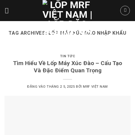
Skip
to
content
TAG ARCHIVES:
LỐP MÁY XÚC ĐÀO NHẬP KHẨU
TIN TỨC
Tìm Hiểu Về Lốp Máy Xúc Đào – Cấu Tạo
Và Đặc Điểm Quan Trọng
ĐĂNG VÀO
THÁNG 2 5, 2025
BỞI
MRF VIỆT NAM