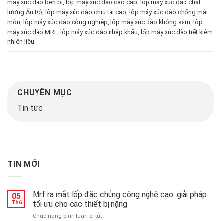
máy xúc đào bền bỉ
,
lốp máy xúc đào cao cấp
,
lốp máy xúc đào chất
lượng Ấn Độ
,
lốp máy xúc đào chịu tải cao
,
lốp máy xúc đào chống mài
mòn
,
lốp máy xúc đào công nghiệp
,
lốp máy xúc đào không săm
,
lốp
máy xúc đào MRF
,
lốp máy xúc đào nhập khẩu
,
lốp máy xúc đào tiết kiệm
nhiên liệu
CHUYÊN MỤC
Tin tức
TIN MỚI
Mrf ra mắt lốp đặc chủng công nghệ cao: giải pháp
05
Th6
tối ưu cho các thiết bị nặng
ở
Chức năng bình luận bị tắt