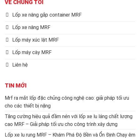
VỀ CHÚNG TÔI
Lốp xe nâng gắp container MRF
Lốp xe nâng MRF
Lốp máy xúc lật MRF
Lốp máy cày MRF
Liên hệ
TIN MỚI
Mrf ra mắt lốp đặc chủng công nghệ cao: giải pháp tối ưu
cho các thiết bị nặng
Tăng cường hiệu quả đầm nén với lốp xe lu láng chất lượng
cao MRF – Giải pháp tối ưu cho công trình xây dựng
Lốp xe lu rung MRF – Khám Phá Độ Bền và Ổn Định Chạy êm