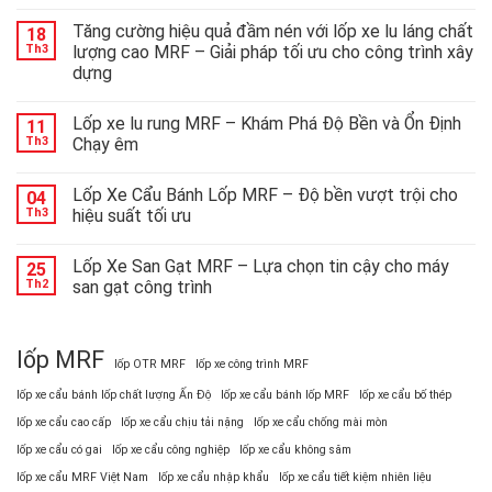
Mrf
ra
Tăng cường hiệu quả đầm nén với lốp xe lu láng chất
18
mắt
Th3
lượng cao MRF – Giải pháp tối ưu cho công trình xây
lốp
dựng
đặc
chủng
công
Lốp xe lu rung MRF – Khám Phá Độ Bền và Ổn Định
11
nghệ
Th3
Chạy êm
cao:
giải
Lốp Xe Cẩu Bánh Lốp MRF – Độ bền vượt trội cho
pháp
04
tối
Th3
hiệu suất tối ưu
ưu
cho
Lốp Xe San Gạt MRF – Lựa chọn tin cậy cho máy
25
các
Th2
san gạt công trình
thiết
bị
nặng
lốp MRF
lốp OTR MRF
lốp xe công trình MRF
lốp xe cẩu bánh lốp chất lượng Ấn Độ
lốp xe cẩu bánh lốp MRF
lốp xe cẩu bố thép
lốp xe cẩu cao cấp
lốp xe cẩu chịu tải nặng
lốp xe cẩu chống mài mòn
lốp xe cẩu có gai
lốp xe cẩu công nghiệp
lốp xe cẩu không săm
lốp xe cẩu MRF Việt Nam
lốp xe cẩu nhập khẩu
lốp xe cẩu tiết kiệm nhiên liệu