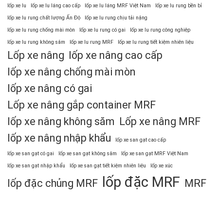
lốp xe lu
lốp xe lu láng cao cấp
lốp xe lu láng MRF Việt Nam
lốp xe lu rung bền bỉ
lốp xe lu rung chất lượng Ấn Độ
lốp xe lu rung chịu tải nặng
lốp xe lu rung chống mài mòn
lốp xe lu rung có gai
lốp xe lu rung công nghiệp
lốp xe lu rung không săm
lốp xe lu rung MRF
lốp xe lu rung tiết kiệm nhiên liệu
Lốp xe nâng
lốp xe nâng cao cấp
lốp xe nâng chống mài mòn
lốp xe nâng có gai
Lốp xe nâng gắp container MRF
lốp xe nâng không săm
Lốp xe nâng MRF
lốp xe nâng nhập khẩu
lốp xe san gạt cao cấp
lốp xe san gạt có gai
lốp xe san gạt không săm
lốp xe san gạt MRF Việt Nam
lốp xe san gạt nhập khẩu
lốp xe san gạt tiết kiệm nhiên liệu
lốp xe xúc
lốp đặc MRF
lốp đặc chủng MRF
MRF