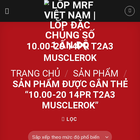
Skip
to
content
10.00-20 14PR T2A3
MUSCLEROK
TRANG CHỦ
/
SẢN PHẨM
/
SẢN PHẨM ĐƯỢC GẮN THẺ
“10.00-20 14PR T2A3
MUSCLEROK”
LỌC