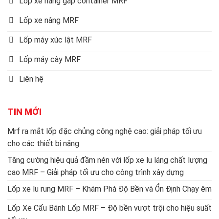
Lốp xe nâng gắp container MRF
Lốp xe nâng MRF
Lốp máy xúc lật MRF
Lốp máy cày MRF
Liên hệ
TIN MỚI
Mrf ra mắt lốp đặc chủng công nghệ cao: giải pháp tối ưu
cho các thiết bị nặng
Tăng cường hiệu quả đầm nén với lốp xe lu láng chất lượng
cao MRF – Giải pháp tối ưu cho công trình xây dựng
Lốp xe lu rung MRF – Khám Phá Độ Bền và Ổn Định Chạy êm
Lốp Xe Cẩu Bánh Lốp MRF – Độ bền vượt trội cho hiệu suất