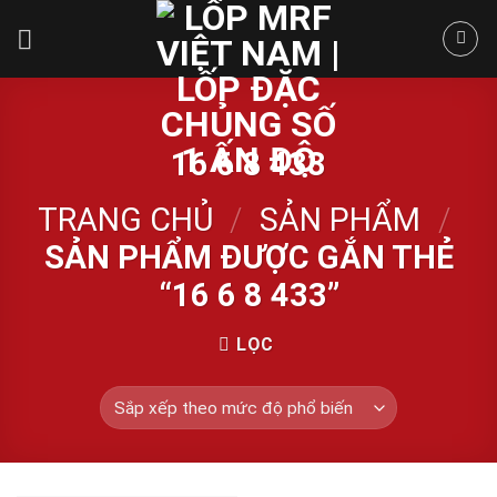
Skip
to
content
16 6 8 433
TRANG CHỦ
/
SẢN PHẨM
/
SẢN PHẨM ĐƯỢC GẮN THẺ
“16 6 8 433”
LỌC