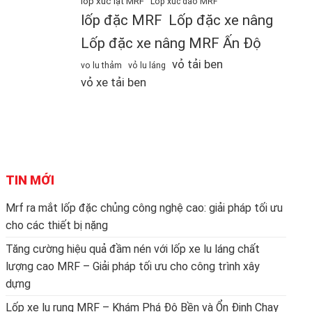
lốp xúc lật MRF
Lốp xúc đào MRF
lốp đặc MRF
Lốp đặc xe nâng
Lốp đặc xe nâng MRF Ấn Độ
vỏ tải ben
vo lu thảm
vỏ lu láng
vỏ xe tải ben
TIN MỚI
Mrf ra mắt lốp đặc chủng công nghệ cao: giải pháp tối ưu
cho các thiết bị nặng
Tăng cường hiệu quả đầm nén với lốp xe lu láng chất
lượng cao MRF – Giải pháp tối ưu cho công trình xây
dựng
Lốp xe lu rung MRF – Khám Phá Độ Bền và Ổn Định Chạy