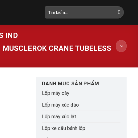
Tìm
kiếm:
S IND
1 MUSCLEROK CRANE TUBELESS
DANH MỤC SẢN PHẨM
Lốp máy cày
Lốp máy xúc đào
Lốp máy xúc lật
Lốp xe cẩu bánh lốp