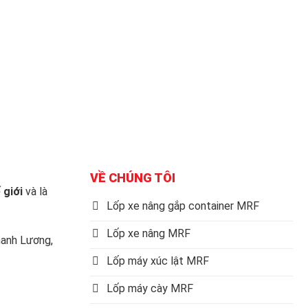
VỀ CHÚNG TÔI
 giới
và là
Lốp xe nâng gắp container MRF
Lốp xe nâng MRF
anh Lương,
Lốp máy xúc lật MRF
Lốp máy cày MRF