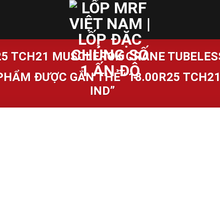
25 TCH21 MUSCLEROK CRANE TUBELES
PHẨM ĐƯỢC GẮN THẺ “18.00R25 TCH2
IND”