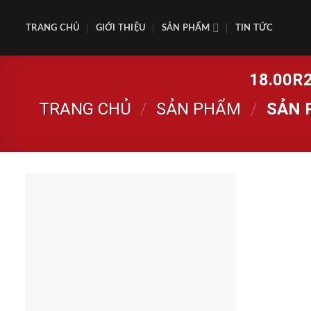
Skip
to
TRANG CHỦ
GIỚI THIỆU
SẢN PHẨM
TIN TỨC
content
18.00R
TRANG CHỦ
/
SẢN PHẨM
/
SẢN 