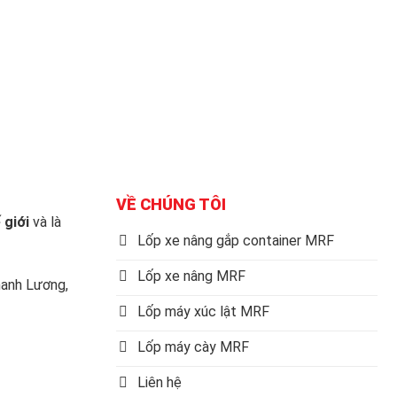
VỀ CHÚNG TÔI
 giới
và là
Lốp xe nâng gắp container MRF
Lốp xe nâng MRF
anh Lương,
Lốp máy xúc lật MRF
Lốp máy cày MRF
Liên hệ