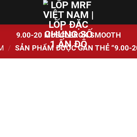
9.00-20 MUSCLEROK SMOOTH
M
/
SẢN PHẨM ĐƯỢC GẮN THẺ “9.00-