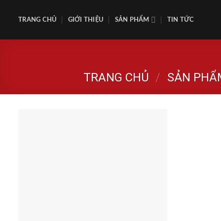
Skip
to
TRANG CHỦ
GIỚI THIỆU
SẢN PHẨM
TIN TỨC
content
TRANG CHỦ
/
SẢN PHẨ