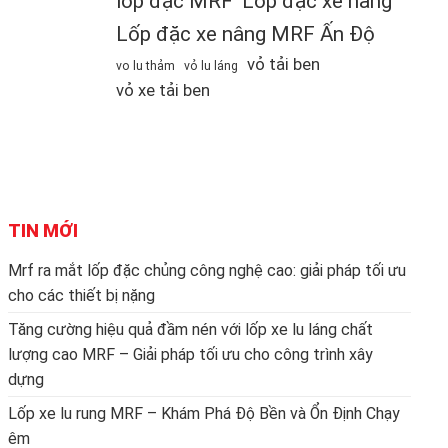
lốp đặc MRF
Lốp đặc xe nâng
Lốp đặc xe nâng MRF Ấn Độ
vỏ tải ben
vo lu thảm
vỏ lu láng
vỏ xe tải ben
TIN MỚI
Mrf ra mắt lốp đặc chủng công nghệ cao: giải pháp tối ưu
cho các thiết bị nặng
Tăng cường hiệu quả đầm nén với lốp xe lu láng chất
lượng cao MRF – Giải pháp tối ưu cho công trình xây
dựng
Lốp xe lu rung MRF – Khám Phá Độ Bền và Ổn Định Chạy
êm