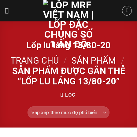
Skip
to
content
Lốp lu láng 13/80-20
TRANG CHỦ
/
SẢN PHẨM
/
SẢN PHẨM ĐƯỢC GẮN THẺ
“LỐP LU LÁNG 13/80-20”
LỌC