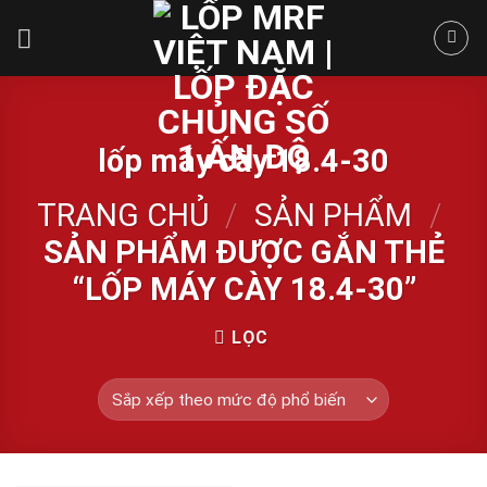
Skip
to
content
lốp máy cày 18.4-30
TRANG CHỦ
/
SẢN PHẨM
/
SẢN PHẨM ĐƯỢC GẮN THẺ
“LỐP MÁY CÀY 18.4-30”
LỌC