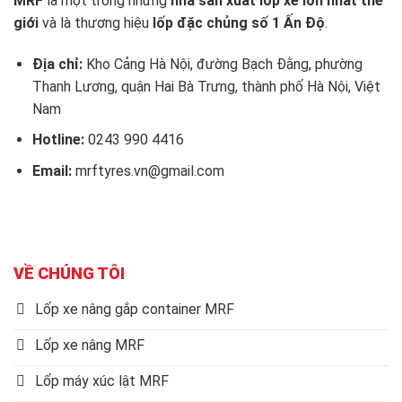
MRF
là một trong những
nhà sản xuất lốp xe lớn nhất thế
giới
và là thương hiệu
lốp đặc chủng số 1 Ấn Độ
.
Địa chỉ:
Kho Cảng Hà Nội, đường Bạch Đằng, phường
Thanh Lương, quận Hai Bà Trưng, thành phố Hà Nội, Việt
Nam
Hotline:
0243 990 4416
Email:
mrftyres.vn@gmail.com
VỀ CHÚNG TÔI
Lốp xe nâng gắp container MRF
Lốp xe nâng MRF
Lốp máy xúc lật MRF