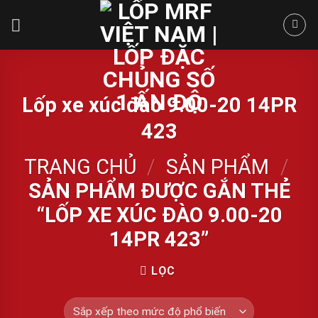
Skip
to
content
Lốp xe xúc đào 9.00-20 14PR
423
TRANG CHỦ
/
SẢN PHẨM
/
SẢN PHẨM ĐƯỢC GẮN THẺ
“LỐP XE XÚC ĐÀO 9.00-20
14PR 423”
LỌC