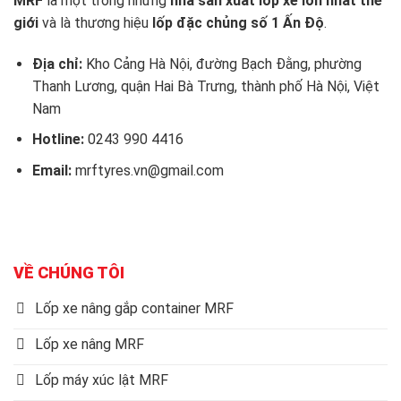
MRF
là một trong những
nhà sản xuất lốp xe lớn nhất thế
giới
và là thương hiệu
lốp đặc chủng số 1 Ấn Độ
.
Địa chỉ:
Kho Cảng Hà Nội, đường Bạch Đằng, phường
Thanh Lương, quận Hai Bà Trưng, thành phố Hà Nội, Việt
Nam
Hotline:
0243 990 4416
Email:
mrftyres.vn@gmail.com
VỀ CHÚNG TÔI
Lốp xe nâng gắp container MRF
Lốp xe nâng MRF
Lốp máy xúc lật MRF