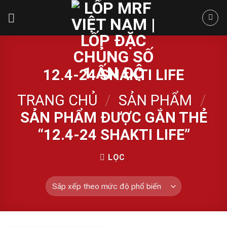
Skip
to
content
12.4-24 SHAKTI LIFE
TRANG CHỦ
/
SẢN PHẨM
/
SẢN PHẨM ĐƯỢC GẮN THẺ
“12.4-24 SHAKTI LIFE”
LỌC