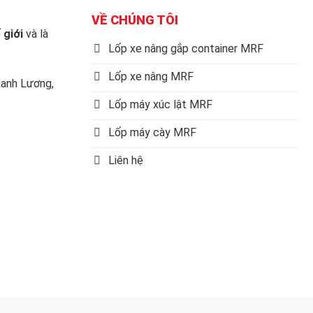
VỀ CHÚNG TÔI
 giới
và là
Lốp xe nâng gắp container MRF
Lốp xe nâng MRF
anh Lương,
Lốp máy xúc lật MRF
Lốp máy cày MRF
Liên hệ