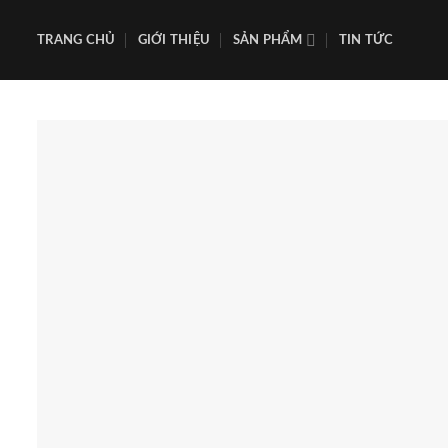
Skip
to
TRANG CHỦ
GIỚI THIỆU
SẢN PHẨM
TIN TỨC
content