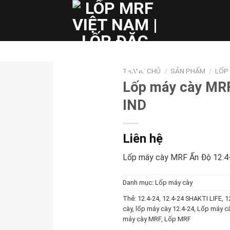
TRANG CHỦ
/
SẢN PHẨM
/
LỐP
Lốp máy cày MRF
IND
Liên hệ
Lốp máy cày MRF Ấn Độ 12.4
Danh mục:
Lốp máy cày
Thẻ:
12.4-24
,
12.4-24 SHAKTI LIFE
,
1
cày
,
lốp máy cày 12.4-24
,
Lốp máy cà
máy cày MRF
,
Lốp MRF